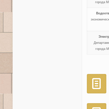
города М
Водоот
экономическ
Электр
Департаме
города М