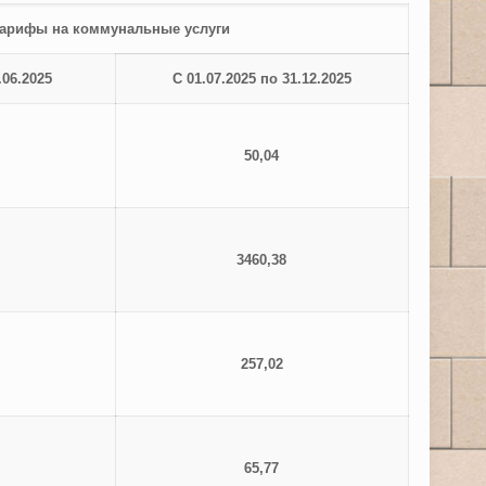
арифы на коммунальные услуги
.06.202
5
С 01.07.202
5 по 31.12.202
5
50,
04
3460,38
257,02
65,77